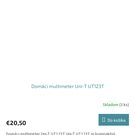
Domáci multimeter Uni-T UT123T
Skladom
(
3 ks
)
Do košíka
€20,50
Domáci multimeter Uni-T UT123T Uni-T UT123T je kompaktný