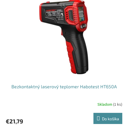
Bezkontaktný laserový teplomer Habotest HT650A
Skladom
(
1 ks
)
Do košíka
€21,79