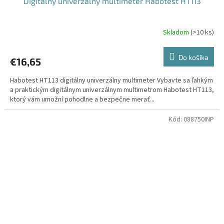
Digitálny univerzálny multimeter Habotest HT113
Skladom
(
>10 ks
)
Do košíka
€16,65
Habotest HT113 digitálny univerzálny multimeter Vybavte sa ľahkým
a praktickým digitálnym univerzálnym multimetrom Habotest HT113,
ktorý vám umožní pohodlne a bezpečne merať...
Kód:
088750INP