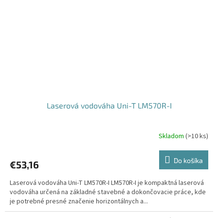
Laserová vodováha Uni-T LM570R-I
Skladom
(
>10 ks
)
Do košíka
€53,16
Laserová vodováha Uni-T LM570R-I LM570R-I je kompaktná laserová
vodováha určená na základné stavebné a dokončovacie práce, kde
je potrebné presné značenie horizontálnych a...