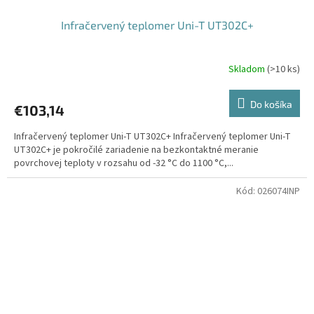
Infračervený teplomer Uni-T UT302C+
Skladom
(
>10 ks
)
Do košíka
€103,14
Infračervený teplomer Uni-T UT302C+ Infračervený teplomer Uni-T
UT302C+ je pokročilé zariadenie na bezkontaktné meranie
povrchovej teploty v rozsahu od -32 °C do 1100 °C,...
Kód:
026074INP