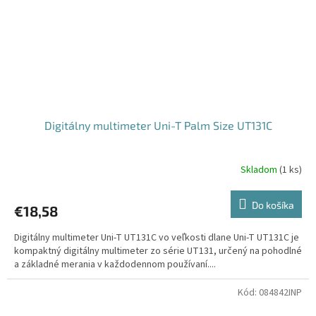
Digitálny multimeter Uni-T Palm Size UT131C
Skladom
(
1 ks
)
Do košíka
€18,58
Digitálny multimeter Uni-T UT131C vo veľkosti dlane Uni-T UT131C je
kompaktný digitálny multimeter zo série UT131, určený na pohodlné
a základné merania v každodennom používaní....
Kód:
084842INP