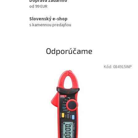
Doprava zadarmo
od 99 EUR
Slovenský e-shop
s kamennou predajňou
Odporúčame
Kód:
084915INP