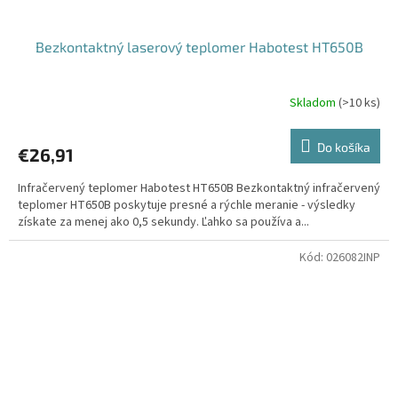
Bezkontaktný laserový teplomer Habotest HT650B
Skladom
(
>10 ks
)
Do košíka
€26,91
Infračervený teplomer Habotest HT650B Bezkontaktný infračervený
teplomer HT650B poskytuje presné a rýchle meranie - výsledky
získate za menej ako 0,5 sekundy. Ľahko sa používa a...
Kód:
026082INP