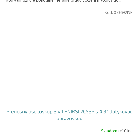
ktorý umožňuje pohodlné meranie prúdu vložením vodiča do...
Kód:
078692INP
Prenosný osciloskop 3 v 1 FNIRSI 2C53P s 4,3" dotykovou
obrazovkou
Skladom
(
>10 ks
)