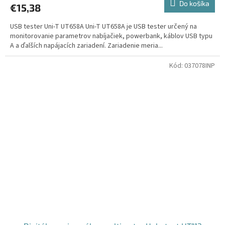
Do košíka
€15,38
USB tester Uni-T UT658A Uni-T UT658A je USB tester určený na
monitorovanie parametrov nabíjačiek, powerbank, káblov USB typu
A a ďalších napájacích zariadení. Zariadenie meria...
Kód:
037078INP