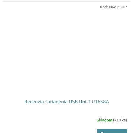
Kód:
084969INP
Recenzia zariadenia USB Uni-T UT658A
Skladom
(
>10 ks
)