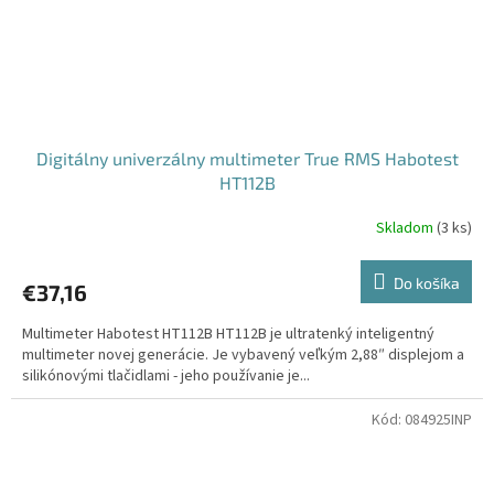
Digitálny univerzálny multimeter True RMS Habotest
HT112B
Skladom
(
3 ks
)
Do košíka
€37,16
Multimeter Habotest HT112B HT112B je ultratenký inteligentný
multimeter novej generácie. Je vybavený veľkým 2,88″ displejom a
silikónovými tlačidlami - jeho používanie je...
Kód:
084925INP