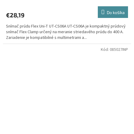
Do košíka
€28,19
Snímač prúdu Flex Uni-T UT-CS06A UT-CS06A je kompaktný prúdový
snímač Flex Clamp určený na meranie striedavého prúdu do 400 A.
Zariadenie je kompatibilné s multimetrami a...
Kód:
085027INP