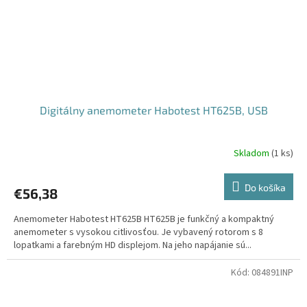
Digitálny anemometer Habotest HT625B, USB
Skladom
(
1 ks
)
Do košíka
€56,38
Anemometer Habotest HT625B HT625B je funkčný a kompaktný
anemometer s vysokou citlivosťou. Je vybavený rotorom s 8
lopatkami a farebným HD displejom. Na jeho napájanie sú...
Kód:
084891INP