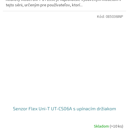
tejto sérii, určeným pre používateľov, ktorí...
Kód:
085036INP
Senzor Flex Uni-T UT-CS06A s upínacím držiakom
Skladom
(
>10 ks
)