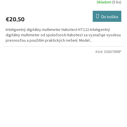
Skladom
(
5 ks
)
Do košíka
€20,50
Inteligentný digitálny multimeter Habotest HT122 Inteligentný
digitálny multimeter od spoločnosti Habotest sa vyznačuje vysokou
presnosťou a použitím praktických riešení. Model...
Kód:
026078INP