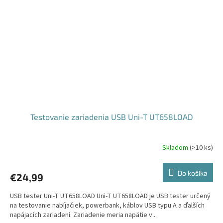
Testovanie zariadenia USB Uni-T UT658LOAD
Skladom
(
>10 ks
)
Do košíka
€24,99
USB tester Uni-T UT658LOAD Uni-T UT658LOAD je USB tester určený
na testovanie nabíjačiek, powerbank, káblov USB typu A a ďalších
napájacích zariadení. Zariadenie meria napätie v...