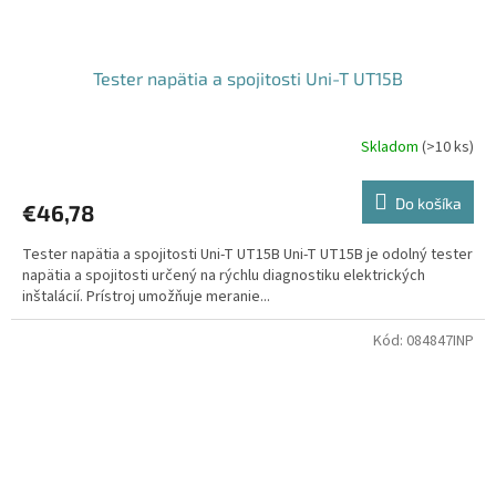
Tester napätia a spojitosti Uni-T UT15B
Skladom
(
>10 ks
)
Do košíka
€46,78
Tester napätia a spojitosti Uni-T UT15B Uni-T UT15B je odolný tester
napätia a spojitosti určený na rýchlu diagnostiku elektrických
inštalácií. Prístroj umožňuje meranie...
Kód:
084847INP