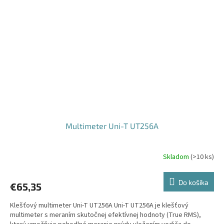
Multimeter Uni-T UT256A
Skladom
(
>10 ks
)
Do košíka
€65,35
Klešťový multimeter Uni-T UT256A Uni-T UT256A je klešťový
multimeter s meraním skutočnej efektívnej hodnoty (True RMS),