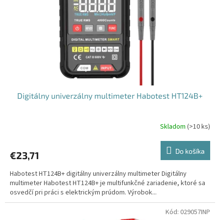
Digitálny univerzálny multimeter Habotest HT124B+
Skladom
(
>10 ks
)
Do košíka
€23,71
Habotest HT124B+ digitálny univerzálny multimeter Digitálny
multimeter Habotest HT124B+ je multifunkčné zariadenie, ktoré sa
osvedčí pri práci s elektrickým prúdom. Výrobok...
Kód:
029057INP