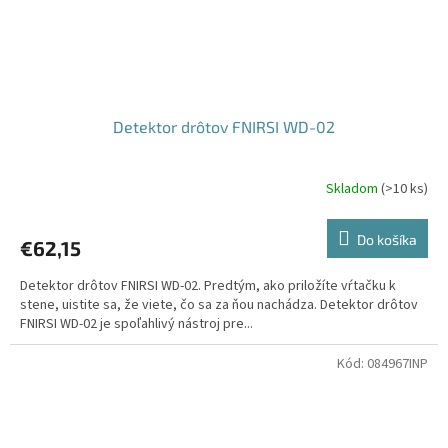
Detektor drôtov FNIRSI WD-02
Skladom
(
>10 ks
)
Do košíka
€62,15
Detektor drôtov FNIRSI WD-02. Predtým, ako priložíte vŕtačku k
stene, uistite sa, že viete, čo sa za ňou nachádza. Detektor drôtov
FNIRSI WD-02 je spoľahlivý nástroj pre...
Kód:
084967INP