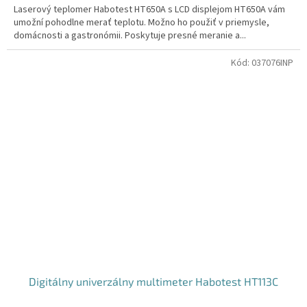
Laserový teplomer Habotest HT650A s LCD displejom HT650A vám
umožní pohodlne merať teplotu. Možno ho použiť v priemysle,
domácnosti a gastronómii. Poskytuje presné meranie a...
Kód:
037076INP
Digitálny univerzálny multimeter Habotest HT113C