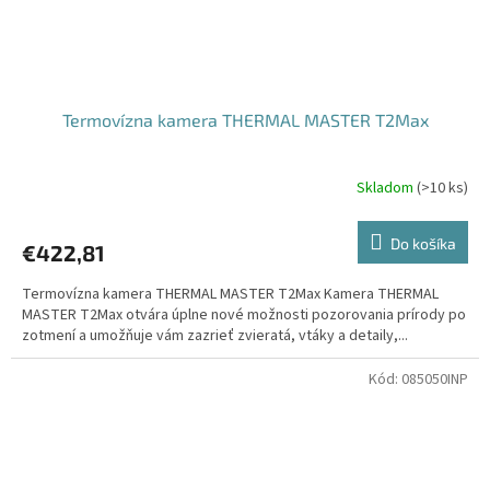
Termovízna kamera THERMAL MASTER T2Max
Skladom
(
>10 ks
)
Do košíka
€422,81
Termovízna kamera THERMAL MASTER T2Max Kamera THERMAL
MASTER T2Max otvára úplne nové možnosti pozorovania prírody po
zotmení a umožňuje vám zazrieť zvieratá, vtáky a detaily,...
Kód:
085050INP