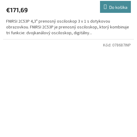
Do košíka
€171,69
FNIRSI 2C53P 4,3" prenosný osciloskop 3 v 1 s dotykovou
obrazovkou. FNIRSI 2C53P je prenosný osciloskop, ktorý kombinuje
tri funkcie: dvojkanálový osciloskop, digitálny...
Kód:
078687INP