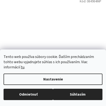
Kód:
084984INP
Tento web používa súbory cookie. Ďalším prechádzaním
tohto webu vyjadrujete súhlas s ich používaním. Viac
informácií
tu
.
Merač izolačného odporu Uni-T UT501B
Nastavenie
Skladom
(
>10 ks
)
Odmietnuť
Súhlasím
Nový eshop MAXA.sk
Do košíka
€115,31