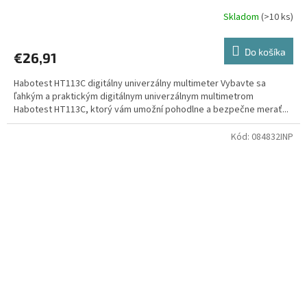
Skladom
(
>10 ks
)
Do košíka
€26,91
Habotest HT113C digitálny univerzálny multimeter Vybavte sa
ľahkým a praktickým digitálnym univerzálnym multimetrom
Habotest HT113C, ktorý vám umožní pohodlne a bezpečne merať...
Kód:
084832INP