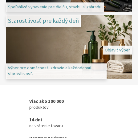
,
Spoľahlivé vybavenie pre dielňu, stavbu aj záhradu.
d
Starostlivosť pre každý deň
i
e
l
ň
Objaviť výber
u
a
Výber pre domácnosť, zdravie a každodennú
starostlivosť.
j
z
á
h
Viac ako 100 000
produktov
r
a
14 dní
d
na vrátenie tovaru
u